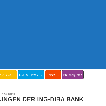
m & Gas
DSL & Handy
Reisen
Preisvergleich
G-DiBa Bank
UNGEN DER ING-DIBA BANK