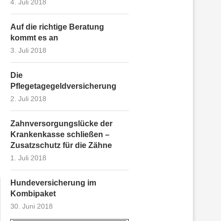
4. Juli 2018
Auf die richtige Beratung
kommt es an
3. Juli 2018
Die
NFC KREDITKARTEN EBNEN DEN
ALS WERTPAPI
Pflegetagegeldversicherung
WEG FÜR DIE...
SOLLTE MAN SICH
2. Juli 2018
Zahnversorgungslücke der
Krankenkasse schließen –
Zusatzschutz für die Zähne
1. Juli 2018
Hundeversicherung im
Kombipaket
30. Juni 2018