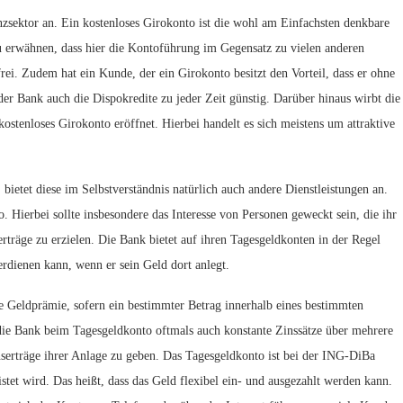
zsektor an. Ein kostenloses Girokonto ist die wohl am Einfachsten denkbare
zu erwähnen, dass hier die Kontoführung im Gegensatz zu vielen anderen
rei. Zudem hat ein Kunde, der ein Girokonto besitzt den Vorteil, dass er ohne
 der Bank auch die Dispokredite zu jeder Zeit günstig. Darüber hinaus wirbt die
ostenloses Girokonto eröffnet. Hierbei handelt es sich meistens um attraktive
bietet diese im Selbstverständnis natürlich auch andere Dienstleistungen an.
Hierbei sollte insbesondere das Interesse von Personen geweckt sein, die ihr
träge zu erzielen. Die Bank bietet auf ihren Tagesgeldkonten in der Regel
erdienen kann, wenn er sein Geld dort anlegt.
ne Geldprämie, sofern ein bestimmter Betrag innerhalb eines bestimmten
 die Bank beim Tagesgeldkonto oftmals auch konstante Zinssätze über mehrere
serträge ihrer Anlage zu geben. Das Tagesgeldkonto ist bei der ING-DiBa
istet wird. Das heißt, dass das Geld flexibel ein- und ausgezahlt werden kann.