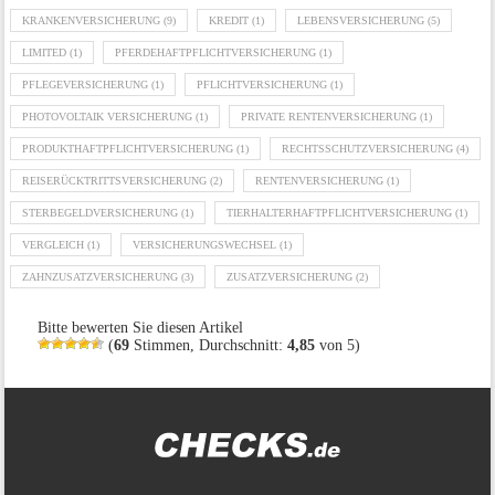
KRANKENVERSICHERUNG
(9)
KREDIT
(1)
LEBENSVERSICHERUNG
(5)
LIMITED
(1)
PFERDEHAFTPFLICHTVERSICHERUNG
(1)
PFLEGEVERSICHERUNG
(1)
PFLICHTVERSICHERUNG
(1)
PHOTOVOLTAIK VERSICHERUNG
(1)
PRIVATE RENTENVERSICHERUNG
(1)
PRODUKTHAFTPFLICHTVERSICHERUNG
(1)
RECHTSSCHUTZVERSICHERUNG
(4)
REISERÜCKTRITTSVERSICHERUNG
(2)
RENTENVERSICHERUNG
(1)
STERBEGELDVERSICHERUNG
(1)
TIERHALTERHAFTPFLICHTVERSICHERUNG
(1)
VERGLEICH
(1)
VERSICHERUNGSWECHSEL
(1)
ZAHNZUSATZVERSICHERUNG
(3)
ZUSATZVERSICHERUNG
(2)
Bitte bewerten Sie diesen Artikel
(
69
Stimmen, Durchschnitt:
4,85
von 5)